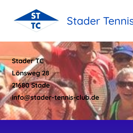
Stader Tenni
Stader TC
Lönsweg 28
21680 Stade
info@stader-tennis-club.de