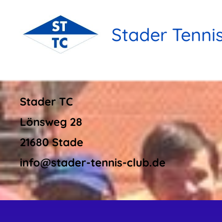
Stader Tenni
Stader TC
Lönsweg 28
21680 Stade
info@stader-tennis-club.de