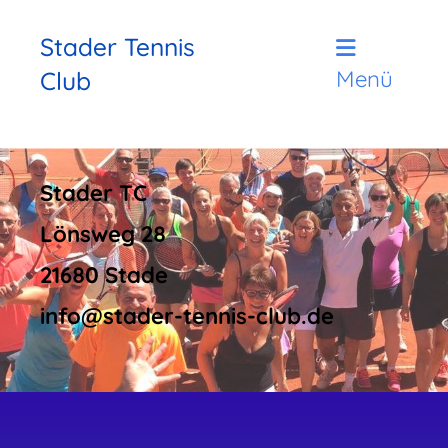
Stader Tennis
Club
Menü
Stader TC
Lönsweg 28
21680 Stade
info@stader-tennis-club.de